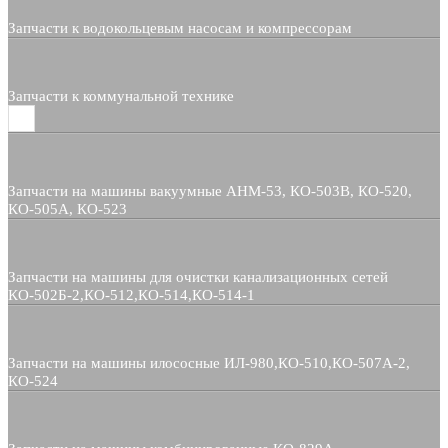
Запчасти к водокольцевым насосам и компрессорам
Запчасти к коммунальной технике
Запчасти на машины вакуумные АНМ-53, КО-503В, КО-520,
КО-505А, КО-523
Запчасти на машины для очистки канализационных сетей
КО-502Б-2,КО-512,КО-514,КО-514-1
Запчасти на машины илососные ИЛ-980,КО-510,КО-507А-2,
КО-524