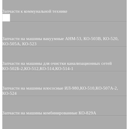
Запчасти к коммунальной технике
Запчасти на машины вакуумные АНМ-53, КО-503В, КО-520,
КО-505А, КО-523
Запчасти на машины для очистки канализационных сетей
КО-502Б-2,КО-512,КО-514,КО-514-1
Запчасти на машины илососные ИЛ-980,КО-510,КО-507А-2,
КО-524
Запчасти на машины комбинированные КО-829А