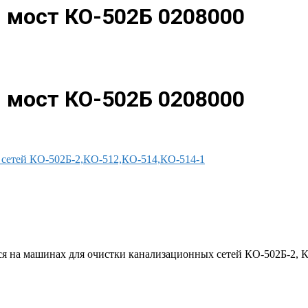
. мост КО-502Б 0208000
. мост КО-502Б 0208000
 сетей КО-502Б-2,КО-512,КО-514,КО-514-1
ся на машинах для очистки канализационных сетей КО-502Б-2, 