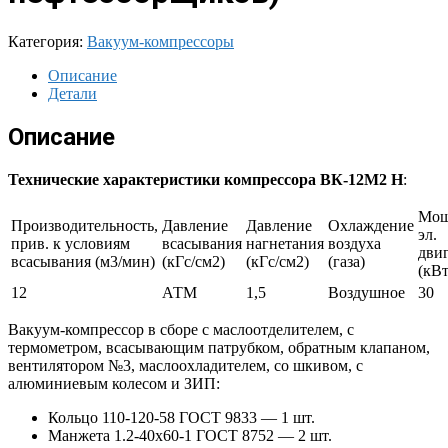
Категория:
Вакуум-компрессоры
Описание
Детали
Описание
Технические характеристики компрессора ВК-12М2 Н
:
Мощ
Производительность,
Давление
Давление
Охлаждение
эл.
прив. к условиям
всасывания
нагнетания
воздуха
дви
всасывания (м3/мин)
(кГс/см2)
(кГс/см2)
(газа)
(кВт
12
АТМ
1,5
Воздушное
30
Вакуум-компрессор в сборе с маслоотделителем, с
термометром, всасывающим патрубком, обратным клапаном,
вентилятором №3, маслоохладителем, со шкивом, с
алюминиевым колесом и ЗИП:
Кольцо 110-120-58 ГОСТ 9833 — 1 шт.
Манжета 1.2-40х60-1 ГОСТ 8752 — 2 шт.