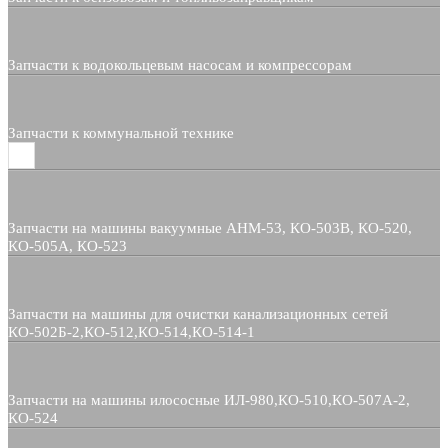
Запчасти к водокольцевым насосам и компрессорам
Запчасти к коммунальной технике
Запчасти на машины вакуумные АНМ-53, КО-503В, КО-520,
КО-505А, КО-523
Запчасти на машины для очистки канализационных сетей
КО-502Б-2,КО-512,КО-514,КО-514-1
Запчасти на машины илососные ИЛ-980,КО-510,КО-507А-2,
КО-524