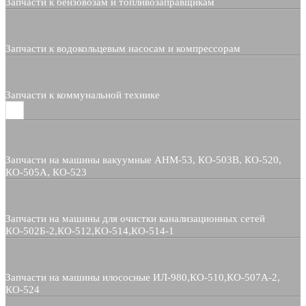
Запчасти к бензовозам и топливозаправщикам
Запчасти к водокольцевым насосам и компрессорам
Запчасти к коммунальной технике
Запчасти на машины вакуумные АНМ-53, КО-503В, КО-520,
КО-505А, КО-523
Запчасти на машины для очистки канализационных сетей
КО-502Б-2,КО-512,КО-514,КО-514-1
Запчасти на машины илососные ИЛ-980,КО-510,КО-507А-2,
КО-524