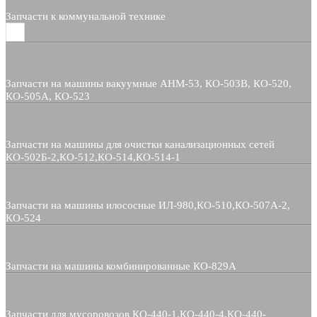
Запчасти к коммунальной технике
Запчасти на машины вакуумные АНМ-53, КО-503В, КО-520,
КО-505А, КО-523
Запчасти на машины для очистки канализационных сетей
КО-502Б-2,КО-512,КО-514,КО-514-1
Запчасти на машины илососные ИЛ-980,КО-510,КО-507А-2,
КО-524
Запчасти на машины комбинированные КО-829А
Запчасти для мусоровозов КО-440-1,КО-440-4,КО-440-