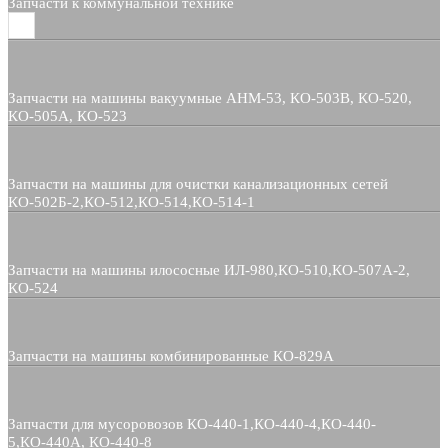
Запчасти к коммунальной технике
Запчасти на машины вакуумные АНМ-53, КО-503В, КО-520,
КО-505А, КО-523
Запчасти на машины для очистки канализационных сетей
КО-502Б-2,КО-512,КО-514,КО-514-1
Запчасти на машины илососные ИЛ-980,КО-510,КО-507А-2,
КО-524
Запчасти на машины комбинированные КО-829А
Запчасти для мусоровозов КО-440-1,КО-440-4,КО-440-
5,КО-440А, КО-440-8