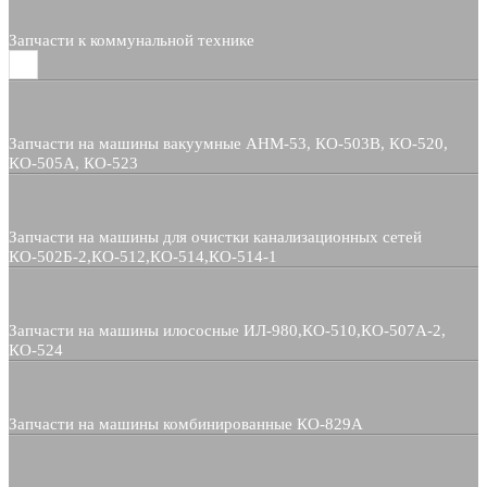
Запчасти к коммунальной технике
Запчасти на машины вакуумные АНМ-53, КО-503В, КО-520,
КО-505А, КО-523
Запчасти на машины для очистки канализационных сетей
КО-502Б-2,КО-512,КО-514,КО-514-1
Запчасти на машины илососные ИЛ-980,КО-510,КО-507А-2,
КО-524
Запчасти на машины комбинированные КО-829А