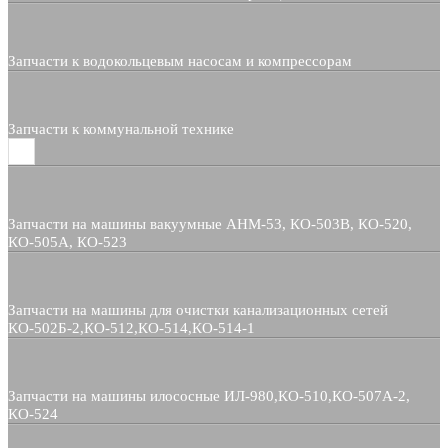
Запчасти к водокольцевым насосам и компрессорам
Запчасти к коммунальной технике
Запчасти на машины вакуумные АНМ-53, КО-503В, КО-520,
КО-505А, КО-523
Запчасти на машины для очистки канализационных сетей
КО-502Б-2,КО-512,КО-514,КО-514-1
Запчасти на машины илососные ИЛ-980,КО-510,КО-507А-2,
КО-524