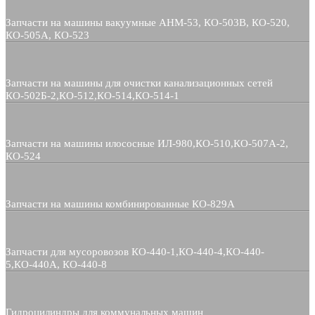
Запчасти на машины вакуумные АНМ-53, КО-503В, КО-520,
КО-505А, КО-523
Запчасти на машины для очистки канализационных сетей
КО-502Б-2,КО-512,КО-514,КО-514-1
Запчасти на машины илососные ИЛ-980,КО-510,КО-507А-2,
КО-524
Запчасти на машины комбинированные КО-829А
Запчасти для мусоровозов КО-440-1,КО-440-4,КО-440-
5,КО-440А, КО-440-8
Гидроцилиндры для коммунальных машин