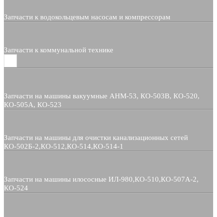
Запчасти к водокольцевым насосам и компрессорам
Запчасти к коммунальной технике
Запчасти на машины вакуумные АНМ-53, КО-503В, КО-520,
КО-505А, КО-523
Запчасти на машины для очистки канализационных сетей
КО-502Б-2,КО-512,КО-514,КО-514-1
Запчасти на машины илососные ИЛ-980,КО-510,КО-507А-2,
КО-524