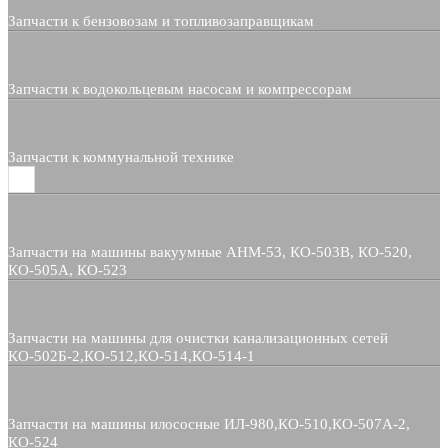
Запчасти к бензовозам и топливозаправщикам
Запчасти к водокольцевым насосам и компрессорам
Запчасти к коммунальной технике
Запчасти на машины вакуумные АНМ-53, КО-503В, КО-520,
КО-505А, КО-523
Запчасти на машины для очистки канализационных сетей
КО-502Б-2,КО-512,КО-514,КО-514-1
Запчасти на машины илососные ИЛ-980,КО-510,КО-507А-2,
КО-524