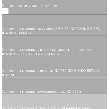
Запчасти к коммунальной технике
Запчасти на машины вакуумные АНМ-53, КО-503В, КО-520,
КО-505А, КО-523
Запчасти на машины для очистки канализационных сетей
КО-502Б-2,КО-512,КО-514,КО-514-1
Запчасти на машины илососные ИЛ-980,КО-510,КО-507А-2,
КО-524
Запчасти на машины комбинированные КО-829А
Запчасти для мусоровозов КО-440-1,КО-440-4,КО-440-