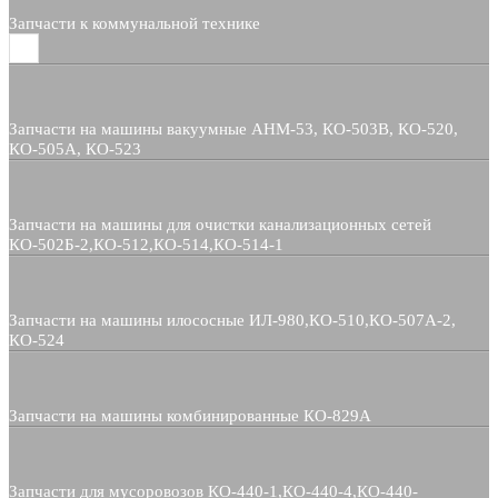
Запчасти к коммунальной технике
Запчасти на машины вакуумные АНМ-53, КО-503В, КО-520,
КО-505А, КО-523
Запчасти на машины для очистки канализационных сетей
КО-502Б-2,КО-512,КО-514,КО-514-1
Запчасти на машины илососные ИЛ-980,КО-510,КО-507А-2,
КО-524
Запчасти на машины комбинированные КО-829А
Запчасти для мусоровозов КО-440-1,КО-440-4,КО-440-