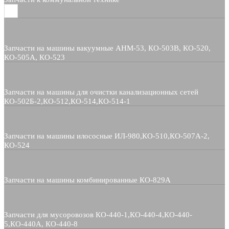
Запчасти на машины вакуумные АНМ-53, КО-503В, КО-520,
КО-505А, КО-523
Запчасти на машины для очистки канализационных сетей
КО-502Б-2,КО-512,КО-514,КО-514-1
Запчасти на машины илососные ИЛ-980,КО-510,КО-507А-2,
КО-524
Запчасти на машины комбинированные КО-829А
Запчасти для мусоровозов КО-440-1,КО-440-4,КО-440-
5,КО-440А, КО-440-8