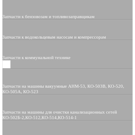
Запчасти к бензовозам и топливозаправщикам
Запчасти к водокольцевым насосам и компрессорам
Запчасти к коммунальной технике
Запчасти на машины вакуумные АНМ-53, КО-503В, КО-520,
КО-505А, КО-523
Запчасти на машины для очистки канализационных сетей
КО-502Б-2,КО-512,КО-514,КО-514-1