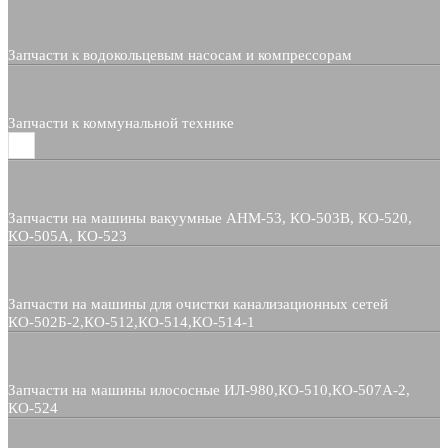
Запчасти к водокольцевым насосам и компрессорам
Запчасти к коммунальной технике
Запчасти на машины вакуумные АНМ-53, КО-503В, КО-520,
КО-505А, КО-523
Запчасти на машины для очистки канализационных сетей
КО-502Б-2,КО-512,КО-514,КО-514-1
Запчасти на машины илососные ИЛ-980,КО-510,КО-507А-2,
КО-524