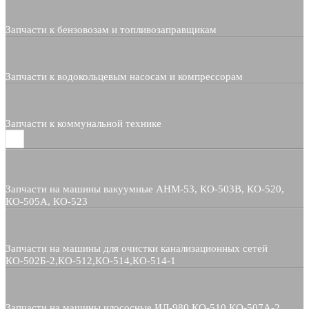
Запчасти к бензовозам и топливозаправщикам
Запчасти к водокольцевым насосам и компрессорам
Запчасти к коммунальной технике
Запчасти на машины вакуумные АНМ-53, КО-503В, КО-520,
КО-505А, КО-523
Запчасти на машины для очистки канализационных сетей
КО-502Б-2,КО-512,КО-514,КО-514-1
Запчасти на машины илососные ИЛ-980,КО-510,КО-507А-2,