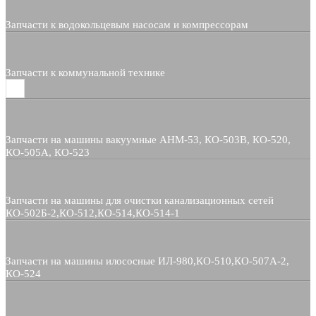
Запчасти к водокольцевым насосам и компрессорам
Запчасти к коммунальной технике
Запчасти на машины вакуумные АНМ-53, КО-503В, КО-520,
КО-505А, КО-523
Запчасти на машины для очистки канализационных сетей
КО-502Б-2,КО-512,КО-514,КО-514-1
Запчасти на машины илососные ИЛ-980,КО-510,КО-507А-2,
КО-524