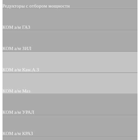
Редукторы с отбором мощности
КОМ а/м ГАЗ
КОМ а/м ЗИЛ
КОМ а/м Кам.А.З
КОМ а/м Маз
КОМ а/м УРАЛ
КОМ а/м КРАЗ