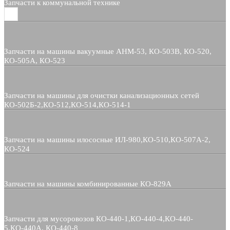
Запчасти к коммунальной технике
Запчасти на машины вакуумные АНМ-53, КО-503В, КО-520,
КО-505А, КО-523
Запчасти на машины для очистки канализационных сетей
КО-502Б-2,КО-512,КО-514,КО-514-1
Запчасти на машины илососные ИЛ-980,КО-510,КО-507А-2,
КО-524
Запчасти на машины комбинированные КО-829А
Запчасти для мусоровозов КО-440-1,КО-440-4,КО-440-
5,КО-440А, КО-440-8