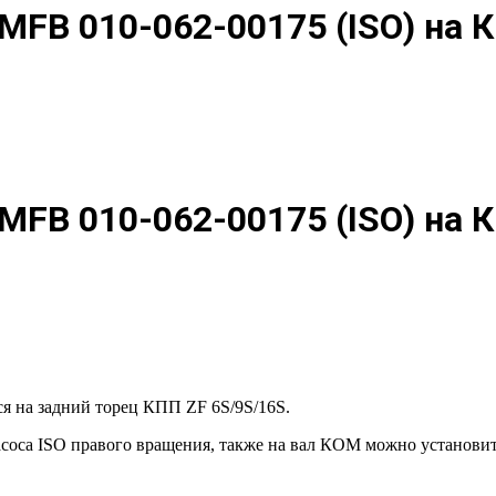
FB 010-062-00175 (ISO) на К
FB 010-062-00175 (ISO) на К
я на задний торец КПП ZF 6S/9S/16S.
оса ISO правого вращения, также на вал КОМ можно установить