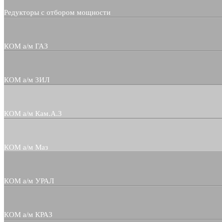
Редукторы с отбором мощности
КОМ а/м ГАЗ
КОМ а/м ЗИЛ
КОМ а/м Кам.А.З
КОМ а/м Маз
КОМ а/м УРАЛ
КОМ а/м КРАЗ