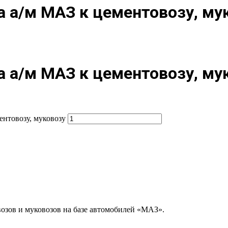
 а/м МАЗ к цементовозу, му
 а/м МАЗ к цементовозу, му
ентовозу, муковозу
озов и муковозов на базе автомобилей «МАЗ».