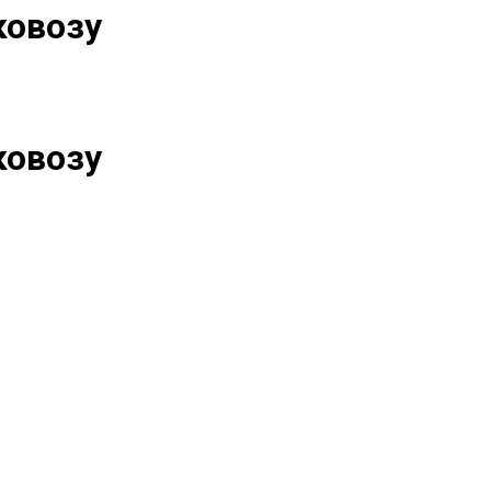
ковозу
ковозу