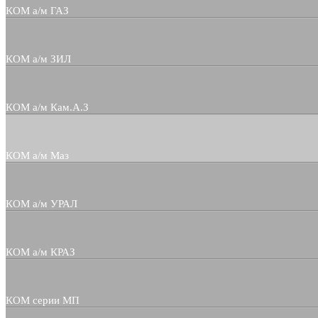
КОМ а/м ГАЗ
КОМ а/м ЗИЛ
КОМ а/м Кам.А.З
КОМ а/м Маз
КОМ а/м УРАЛ
КОМ а/м КРАЗ
КОМ серии МП