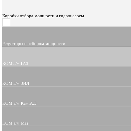
Коробки отбора мощности и гидронасосы
Редукторы с отбором мощности
КОМ а/м ГАЗ
КОМ а/м ЗИЛ
КОМ а/м Кам.А.З
КОМ а/м Маз