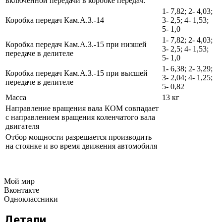
включенной передачи в коробке передач:
1- 7,82; 2- 4,03;
Коробка передач Кам.А.З.-14
3- 2,5; 4- 1,53;
5- 1,0
1- 7,82; 2- 4,03;
Коробка передач Кам.А.З.-15 при низшей
3- 2,5; 4- 1,53;
передаче в делителе
5- 1,0
1- 6,38; 2- 3,29;
Коробка передач Кам.А.З.-15 при высшей
3- 2,04; 4- 1,25;
передаче в делителе
5- 0,82
Масса
13 кг
Направление вращения вала КОМ совпадает
с направлением вращения коленчатого вала
двигателя
Отбор мощности разрешается производить
на стоянке и во время движения автомобиля
Мой мир
Вконтакте
Одноклассники
Детали