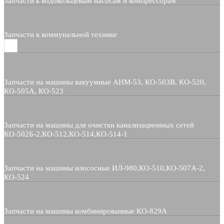
Запчасти к водокольцевым насосам и компрессорам
Запчасти к коммунальной технике
Запчасти на машины вакуумные АНМ-53, КО-503В, КО-520,
КО-505А, КО-523
Запчасти на машины для очистки канализационных сетей
КО-502Б-2,КО-512,КО-514,КО-514-1
Запчасти на машины илососные ИЛ-980,КО-510,КО-507А-2,
КО-524
Запчасти на машины комбинированные КО-829А