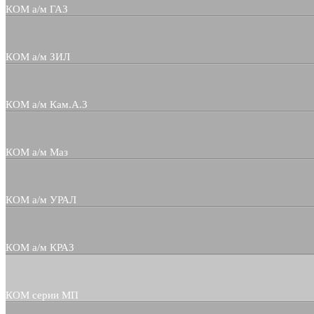
КОМ а/м ГАЗ
КОМ а/м ЗИЛ
КОМ а/м Кам.А.З
КОМ а/м Маз
КОМ а/м УРАЛ
КОМ а/м КРАЗ
КОМ серии МП