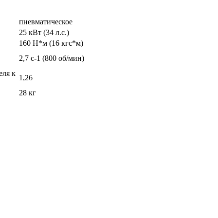
пневматическое
25 кВт (34 л.с.)
160 Н*м (16 кгс*м)
2,7 c-1 (800 об/мин)
еля к
1,26
28 кг