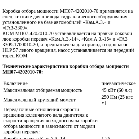
Коробка отбора мощности МП07-4202010-70 применяется на
спец. технике для привода гидравлического оборудования
установленного на базе автомобилей «Кам.А.З.» и
«ГАЗ-3309».
КОМ МП07-4202010-70 устанавливается на правый боковой
люк коробки передач «Кам.А.З.-14», «Кам.А.З.-15» и «ГАЗ
3309-1700010-20, и предназначена для привода гидронасос
HLP 57 левого вращения, насос устанавливается на передний
торец КОМ.
Технические характеристики коробки отбора мощности
МП07-4202010-70:
Включение
пневматическое
Максимальная отбираемая мощность
45 кВт (60 л.с)
250 Нм (25 кгс
Максимальный крутящий момент
м)
Передаточные отношения скорости
вращения коленчатого вала двигателя к
скорости вращения выходного вала коробки
отбора мощности в зависимости от модели
коробки передач:
Коробка передач Кам.А.З.-14
1,26