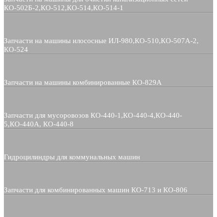
КО-502Б-2,КО-512,КО-514,КО-514-1
Запчасти на машины илососные ИЛ-980,КО-510,КО-507А-2,
КО-524
Запчасти на машины комбинированные КО-829А
Запчасти для мусоровозов КО-440-1,КО-440-4,КО-440-
5,КО-440А, КО-440-8
Гидроцилиндры для коммунальных машин
Запчасти для комбинированных машин КО-713 и КО-806