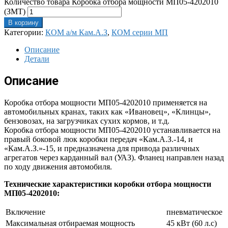
Количество товара Коробка отбора мощности МП05-4202010
(ЗМТ)
В корзину
Категории:
КОМ а/м Кам.А.З
,
КОМ серии МП
Описание
Детали
Описание
Коробка отбора мощности МП05-4202010 применяется на
автомобильных кранах, таких как «Ивановец», «Клинцы»,
бензовозах, на загрузчиках сухих кормов, и т.д.
Коробка отбора мощности МП05-4202010 устанавливается на
правый боковой люк коробки передач «Кам.А.З.-14, и
«Кам.А.З.»-15, и предназначена для привода различных
агрегатов через карданный вал (УАЗ). Фланец направлен назад
по ходу движения автомобиля.
Технические характеристики коробки отбора мощности
МП05-4202010:
Включение
пневматическое
Максимальная отбираемая мощность
45 кВт (60 л.с)