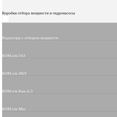
Коробки отбора мощности и гидронасосы
Редукторы с отбором мощности
КОМ а/м ГАЗ
КОМ а/м ЗИЛ
КОМ а/м Кам.А.З
КОМ а/м Маз