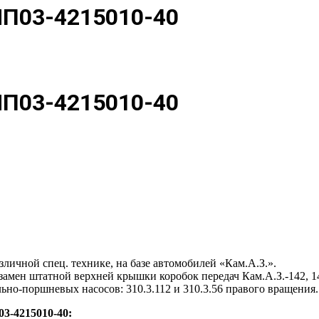
МП03-4215010-40
МП03-4215010-40
личной спец. технике, на базе автомобилей «Кам.А.З.».
амен штатной верхней крышки коробок передач Кам.А.З.-142, 14
но-поршневых насосов: 310.3.112 и 310.3.56 правого вращения.
3-4215010-40: