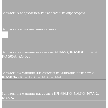
Запчасти к водокольцевым насосам и компрессорам
Запчасти к коммунальной технике
Запчасти на машины вакуумные АНМ-53, КО-503В, КО-520,
КО-505А, КО-523
Запчасти на машины для очистки канализационных сетей
КО-502Б-2,КО-512,КО-514,КО-514-1
Запчасти на машины илососные ИЛ-980,КО-510,КО-507А-2,
КО-524