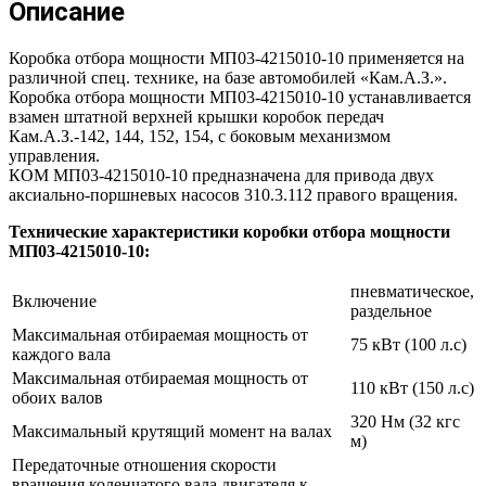
Описание
Коробка отбора мощности МП03-4215010-10 применяется на
различной спец. технике, на базе автомобилей «Кам.А.З.».
Коробка отбора мощности МП03-4215010-10 устанавливается
взамен штатной верхней крышки коробок передач
Кам.А.З.-142, 144, 152, 154, с боковым механизмом
управления.
КОМ МП03-4215010-10 предназначена для привода двух
аксиально-поршневых насосов 310.3.112 правого вращения.
Технические характеристики коробки отбора мощности
МП03-4215010-10:
пневматическое,
Включение
раздельное
Максимальная отбираемая мощность от
75 кВт (100 л.с)
каждого вала
Максимальная отбираемая мощность от
110 кВт (150 л.с)
обоих валов
320 Нм (32 кгс
Максимальный крутящий момент на валах
м)
Передаточные отношения скорости
вращения коленчатого вала двигателя к