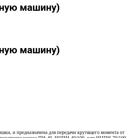
рную машину)
рную машину)
шки, и предназначена для передачи крутящего момента от
р пожарного насоса ПН-40, НЦПН-40/100, или НЦПН-70/100.