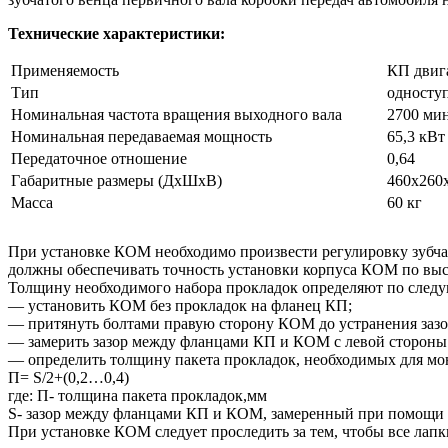
Технические характеристики:
Применяемость
КП двиг
Тип
одноступ
Номинальная частота вращения выходного вала
2700 ми
Номинальная передаваемая мощность
65,3 кВт 
Передаточное отношение
0,64
Габаритные размеры (ДхШхВ)
460х260
Масса
60 кг
При установке КОМ необходимо произвести регулировку зубчат
должны обеспечивать точность установки корпуса КОМ по высо
Толщину необходимого набора прокладок определяют по след
— установить КОМ без прокладок на фланец КП;
— притянуть болтами правую сторону КОМ до устранения за
— замерить зазор между фланцами КП и КОМ с левой стороны
— определить толщину пакета прокладок, необходимых для мо
П= S/2+(0,2…0,4)
где: П- толщина пакета прокладок,мм
S- зазор между фланцами КП и КОМ, замеренный при помощи
При установке КОМ следует проследить за тем, чтобы все лап