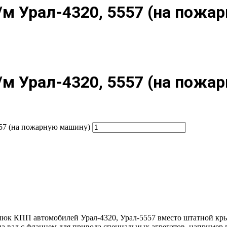
м Урал-4320, 5557 (на пожа
м Урал-4320, 5557 (на пожа
557 (на пожарную машину)
люк КПП автомобилей Урал-4320, Урал-5557 вместо штатной кры
 на вал с фланцем для привода специальных агрегатов, наприме