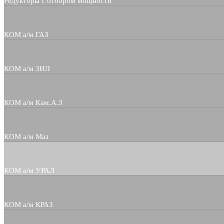
Редукторы с отбором мощности
КОМ а/м ГАЗ
КОМ а/м ЗИЛ
КОМ а/м Кам.А.З
КОМ а/м Маз
КОМ а/м УРАЛ
КОМ а/м КРАЗ