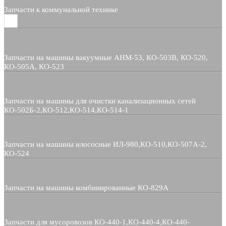
Запчасти к коммунальной технике
Запчасти на машины вакуумные АНМ-53, КО-503В, КО-520,
КО-505А, КО-523
Запчасти на машины для очистки канализационных сетей
КО-502Б-2,КО-512,КО-514,КО-514-1
Запчасти на машины илососные ИЛ-980,КО-510,КО-507А-2,
КО-524
Запчасти на машины комбинированные КО-829А
Запчасти для мусоровозов КО-440-1,КО-440-4,КО-440-