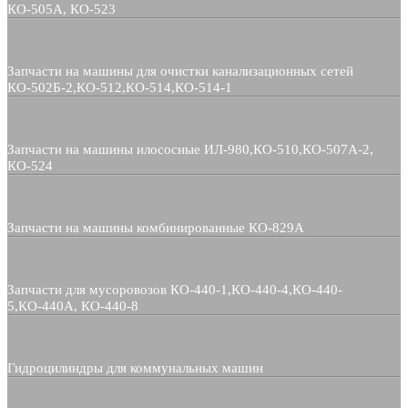
КО-505А, КО-523
Запчасти на машины для очистки канализационных сетей
КО-502Б-2,КО-512,КО-514,КО-514-1
Запчасти на машины илососные ИЛ-980,КО-510,КО-507А-2,
КО-524
Запчасти на машины комбинированные КО-829А
Запчасти для мусоровозов КО-440-1,КО-440-4,КО-440-
5,КО-440А, КО-440-8
Гидроцилиндры для коммунальных машин