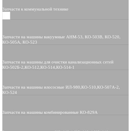
Запчасти к коммунальной технике
Запчасти на машины вакуумные АНМ-53, КО-503В, КО-520,
КО-505А, КО-523
Запчасти на машины для очистки канализационных сетей
КО-502Б-2,КО-512,КО-514,КО-514-1
Запчасти на машины илососные ИЛ-980,КО-510,КО-507А-2,
КО-524
Запчасти на машины комбинированные КО-829А