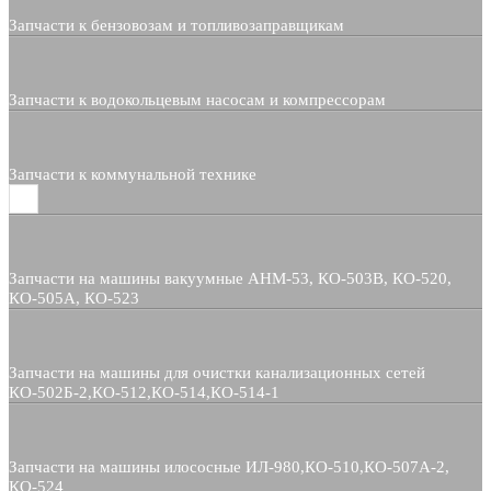
Запчасти к бензовозам и топливозаправщикам
Запчасти к водокольцевым насосам и компрессорам
Запчасти к коммунальной технике
Запчасти на машины вакуумные АНМ-53, КО-503В, КО-520,
КО-505А, КО-523
Запчасти на машины для очистки канализационных сетей
КО-502Б-2,КО-512,КО-514,КО-514-1
Запчасти на машины илососные ИЛ-980,КО-510,КО-507А-2,
КО-524