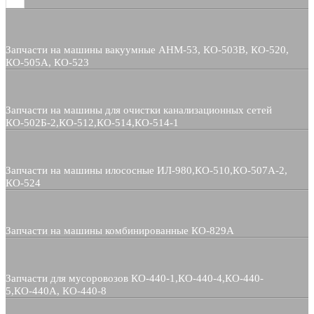
Запчасти на машины вакуумные АНМ-53, КО-503В, КО-520,
КО-505А, КО-523
Запчасти на машины для очистки канализационных сетей
КО-502Б-2,КО-512,КО-514,КО-514-1
Запчасти на машины илососные ИЛ-980,КО-510,КО-507А-2,
КО-524
Запчасти на машины комбинированные КО-829А
Запчасти для мусоровозов КО-440-1,КО-440-4,КО-440-
5,КО-440А, КО-440-8