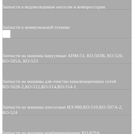
Запчасти к водокольцевым насосам и компрессорам
Запчасти к коммунальной технике
Запчасти на машины вакуумные АНМ-53, КО-503В, КО-520,
КО-505А, КО-523
Запчасти на машины для очистки канализационных сетей
КО-502Б-2,КО-512,КО-514,КО-514-1
Запчасти на машины илососные ИЛ-980,КО-510,КО-507А-2,
КО-524
Запчасти на машины комбинированные КО-829А