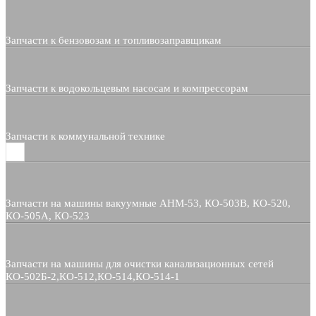
Запчасти к бензовозам и топливозаправщикам
Запчасти к водокольцевым насосам и компрессорам
Запчасти к коммунальной технике
Запчасти на машины вакуумные АНМ-53, КО-503В, КО-520,
КО-505А, КО-523
Запчасти на машины для очистки канализационных сетей
КО-502Б-2,КО-512,КО-514,КО-514-1