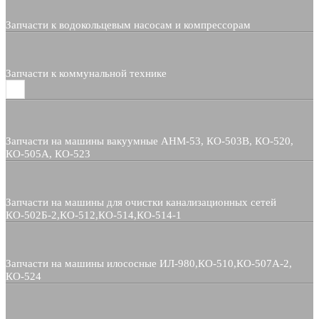
Запчасти к водокольцевым насосам и компрессорам
Запчасти к коммунальной технике
Запчасти на машины вакуумные АНМ-53, КО-503В, КО-520,
КО-505А, КО-523
Запчасти на машины для очистки канализационных сетей
КО-502Б-2,КО-512,КО-514,КО-514-1
Запчасти на машины илососные ИЛ-980,КО-510,КО-507А-2,
КО-524