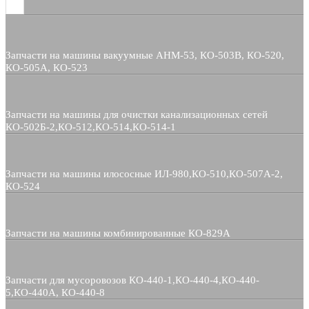
Запчасти на машины вакуумные АНМ-53, КО-503В, КО-520,
КО-505А, КО-523
Запчасти на машины для очистки канализационных сетей
КО-502Б-2,КО-512,КО-514,КО-514-1
Запчасти на машины илососные ИЛ-980,КО-510,КО-507А-2,
КО-524
Запчасти на машины комбинированные КО-829А
Запчасти для мусоровозов КО-440-1,КО-440-4,КО-440-
5,КО-440А, КО-440-8