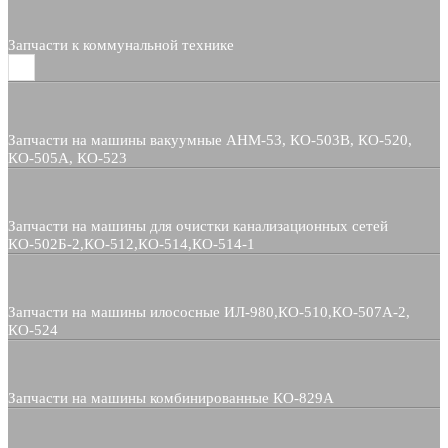
Запчасти к коммунальной технике
Запчасти на машины вакуумные АНМ-53, КО-503В, КО-520,
КО-505А, КО-523
Запчасти на машины для очистки канализационных сетей
КО-502Б-2,КО-512,КО-514,КО-514-1
Запчасти на машины илососные ИЛ-980,КО-510,КО-507А-2,
КО-524
Запчасти на машины комбинированные КО-829А