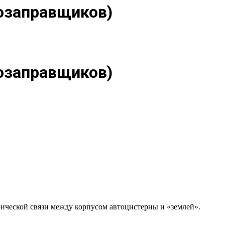
возаправщиков)
возаправщиков)
рической связи между корпусом автоцистерны и «землей».