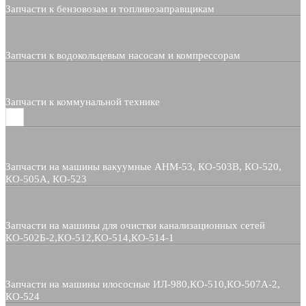
Запчасти к бензовозам и топливозаправщикам
Запчасти к водокольцевым насосам и компрессорам
Запчасти к коммунальной технике
Запчасти на машины вакуумные АНМ-53, КО-503В, КО-520,
КО-505А, КО-523
Запчасти на машины для очистки канализационных сетей
КО-502Б-2,КО-512,КО-514,КО-514-1
Запчасти на машины илососные ИЛ-980,КО-510,КО-507А-2,
КО-524